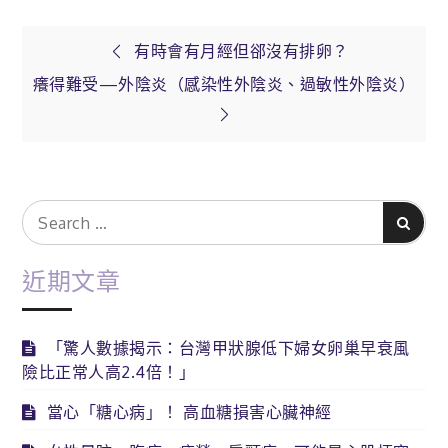
文
有時會有月經但郤沒有排卵？
癢得難受—外陰炎（感染性外陰炎、過敏性外陰炎）
章
導
覽
Search
Search
for:
近期文章
「驚人數據揭示：台灣甲狀腺低下婦女卵巢早衰風
險比正常人高2.4倍！」
當心「糖心病」！ 高血糖損害心臟神經