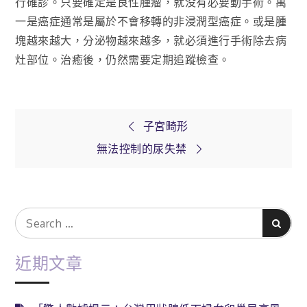
行確診。只要確定是良性腫瘤，就没有必要動手術。萬
一是癌症通常是屬於不會移轉的非浸潤型癌症。或是腫
塊越來越大，分泌物越來越多，就必須進行手術除去病
灶部位。治癒後，仍然需要定期追蹤檢查。
文
子宮畸形
無法控制的尿失禁
章
導
Search
Search
for:
覽
近期文章