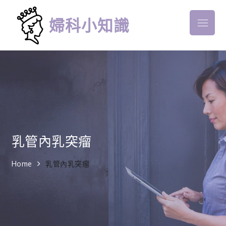
Skip
to
婦科小知識
Menu
content
乳管內乳突瘤
Home
乳管內乳突瘤