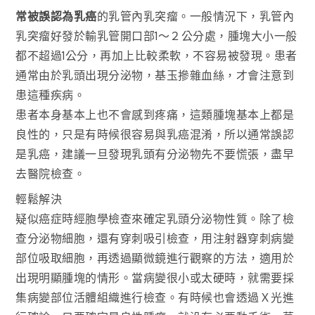
常被誤認為乳癌
的乳管內乳突瘤。一般情況下，乳管內
乳突瘤好發於輸乳管開口部1～２公分處，腫塊大小一般
都不超過1公分，再加上比較柔軟，不容易被發現。患者
通常由於乳頭出現分泌物，基玉摻雜血絲，才會注意到
患這種疾病。
患者本身基本上也不會感到疼痛，這類腫塊基本上都是
良性的，只是有時候很容易與乳癌混淆，所以通常誤認
是乳癌，建議一旦發現乳頭有分泌物先不要慌張，盡早
去醫院檢查。
輕鬆解決
疑似癌症時經胞學檢查來確定乳頭分泌物性質。除了檢
查分泌物細胞，還有穿刺吸引檢查，用注射器穿刺病變
部位吸取細胞，再透過顯微鏡進行觀察的方法，適用於
出現明顯腫塊的情形。當病變很小或太硬時，就需要採
集病變部位活體組織進行檢查。有時候也會透過Ｘ光進