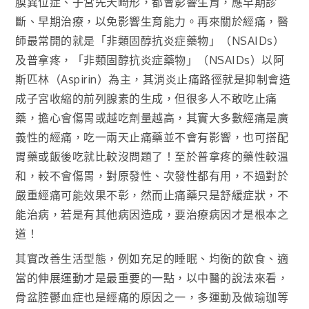
膜異位症、子宮先天畸形，都會影響生育，應早期診
斷、早期治療，以免影響生育能力。再來關於經痛，醫
師最常開的就是「非類固醇抗炎症藥物」（NSAIDs）
及普拿疼，「非類固醇抗炎症藥物」（NSAIDs）以阿
斯匹林（Aspirin）為主，其消炎止痛路徑就是抑制會造
成子宮收縮的前列腺素的生成，但很多人不敢吃止痛
藥，擔心會傷胃或越吃劑量越高，其實大多數經痛是廣
義性的經痛，吃一兩天止痛藥並不會有影響，也可搭配
胃藥或飯後吃就比較沒問題了！至於普拿疼的藥性較溫
和，較不會傷胃，對原發性、次發性都有用，不過對於
嚴重經痛可能效果不彰，然而止痛藥只是舒緩症狀，不
能治病，若是有其他病因造成，要治療病因才是根本之
道！
其實改善生活型態，例如充足的睡眠、均衡的飲食、適
當的伸展運動才是最重要的一點，以中醫的說法來看，
骨盆腔鬱血症也是經痛的原因之一，多運動及做瑜珈等