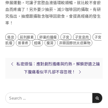
伸展運動，可讓子宮腔血液循環較順暢，就比較不會瘀
血而疼痛了！另外要少抽菸、減少咖啡因的攝取，有研
究指出，抽煙跟攝取含咖啡因飲食，會提高經痛的發生
率！
倦怠
前列腺素
卵巢的腫瘤
子宮
子宮息肉
子宮
肌瘤
普拿疼
經痛
腹瀉
非類固醇抗炎症藥物
文
私密煩惱：應對劇烈搔癢與灼熱，解鎖舒適之鑰
下腹痛看似平凡卻不容忽視！
章
導
Search
Search
for:
覽