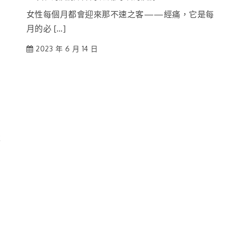
女性每個月都會迎來那不速之客——經痛，它是每
月的必 […]
2023 年 6 月 14 日
率