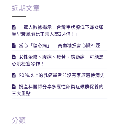
近期文章
「驚人數據揭示：台灣甲狀腺低下婦女卵
巢早衰風險比正常人高2.4倍！」
當心「糖心病」！ 高血糖損害心臟神經
女性暈眩、腹痛、疲勞、肩頸痛 可能是
心肌梗塞發作！
90％以上的乳癌患者並沒有家族遺傳病史
婦產科醫師分享多囊性卵巢症候群保養的
三大重點
分類