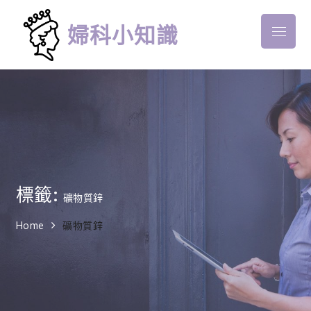
Skip
to
婦科小知識
Menu
content
標籤:
礦物質鋅
Home
礦物質鋅