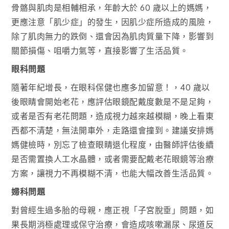
骨骼與肌肉是相輔相承，年齡大於 60 歲以上的媽媽，
更應注意「肌少症」的發生，因肌少症所造成的風險，
除了肌肉無力的跌倒、還會因為肌肉質量下降，影響到
關節損傷、咀嚼力氣等，直接影響了生活品質。
眼科問題
隨著年紀增長，在眼科保健也應多加留意！，40 歲以
後眼睛會開始老花，應評估眼鏡配戴度數是不是足夠，
或者是否有老花問題，造成視力越來越模糊，晚上看東
西都不清楚，無法開車外，走路還會撞到。建議安排媽
媽健檢時，別忘了檢查眼睛退化程度，由醫師評估後續
是否需置換人工水晶體，或者需要配戴老花眼鏡等治療
方案，讓視力不再模糊不清，也能大幅改善生活品質。
婦科問題
對曾經生過多胎的母親，應正視「子宮脫垂」問題，如
果長期消極處理或保守治療，會造成咳嗽漏尿、尿道反