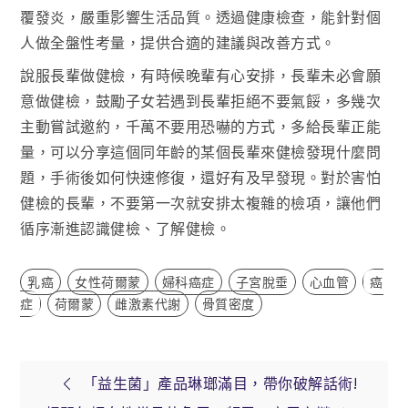
覆發炎，嚴重影響生活品質。透過健康檢查，能針對個
人做全盤性考量，提供合適的建議與改善方式。
說服長輩做健檢，有時候晚輩有心安排，長輩未必會願
意做健檢，鼓勵子女若遇到長輩拒絕不要氣餒，多幾次
主動嘗試邀約，千萬不要用恐嚇的方式，多給長輩正能
量，可以分享這個同年齡的某個長輩來健檢發現什麼問
題，手術後如何快速修復，還好有及早發現。對於害怕
健檢的長輩，不要第一次就安排太複雜的檢項，讓他們
循序漸進認識健檢、了解健檢。
乳癌
女性荷爾蒙
婦科癌症
子宮脫垂
心血管
癌
症
荷爾蒙
雌激素代謝
骨質密度
文
「益生菌」產品琳瑯滿目，帶你破解話術!