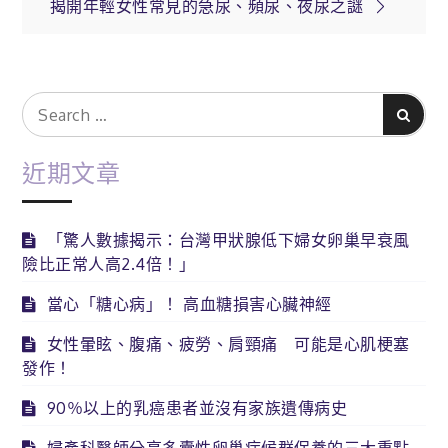
揭開年輕女性常見的急尿、頻尿、夜尿之謎
章
導
Search
Search
for:
覽
近期文章
「驚人數據揭示：台灣甲狀腺低下婦女卵巢早衰風
險比正常人高2.4倍！」
當心「糖心病」！ 高血糖損害心臟神經
女性暈眩、腹痛、疲勞、肩頸痛 可能是心肌梗塞
發作！
90％以上的乳癌患者並沒有家族遺傳病史