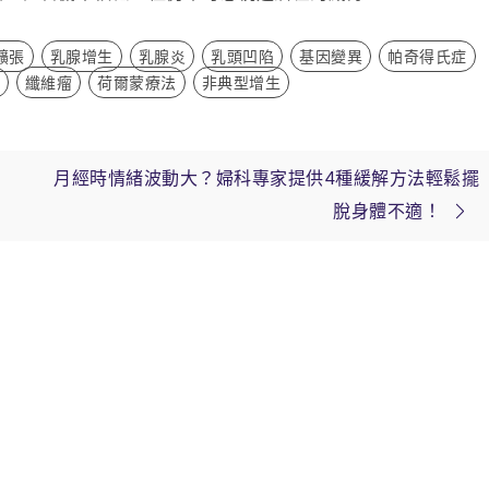
擴張
乳腺增生
乳腺炎
乳頭凹陷
基因變異
帕奇得氏症
纖維瘤
荷爾蒙療法
非典型增生
月經時情緒波動大？婦科專家提供4種緩解方法輕鬆擺
脫身體不適！