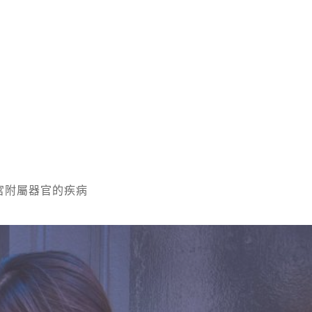
宮附屬器官的疾病