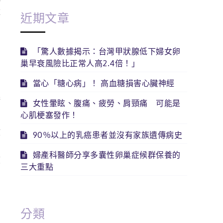
掉
近期文章
、
「驚人數據揭示：台灣甲狀腺低下婦女卵
期
巢早衰風險比正常人高2.4倍！」
當心「糖心病」！ 高血糖損害心臟神經
術
女性暈眩、腹痛、疲勞、肩頸痛 可能是
心肌梗塞發作！
核
90％以上的乳癌患者並沒有家族遺傳病史
婦產科醫師分享多囊性卵巢症候群保養的
度
三大重點
意
分類