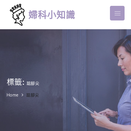
Skip
to
婦科小知識
Menu
content
標籤:
踮腳尖
Home
踮腳尖