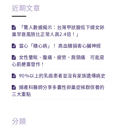
近期文章
「驚人數據揭示：台灣甲狀腺低下婦女卵
巢早衰風險比正常人高2.4倍！」
當心「糖心病」！ 高血糖損害心臟神經
女性暈眩、腹痛、疲勞、肩頸痛 可能是
心肌梗塞發作！
90％以上的乳癌患者並沒有家族遺傳病史
婦產科醫師分享多囊性卵巢症候群保養的
三大重點
分類