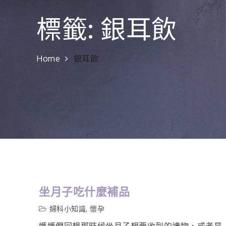
標籤:
銀耳飲
Home
銀耳飲
坐月子吃什麼補品
婦科小知識
,
懷孕