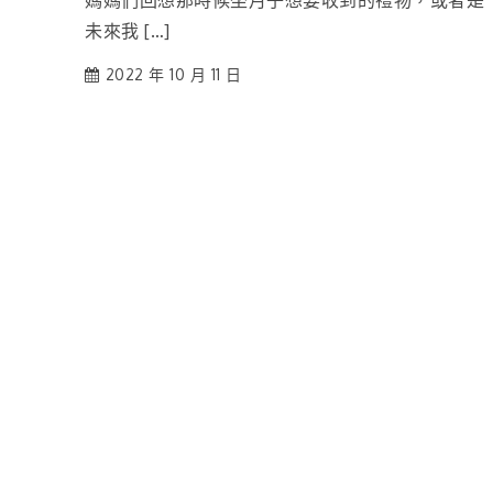
媽媽們回想那時候坐月子想要收到的禮物，或者是
未來我 […]
2022 年 10 月 11 日