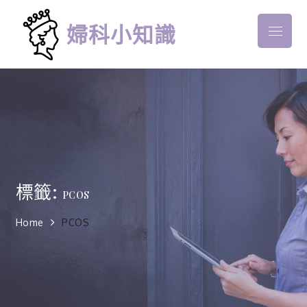
Skip
to
婦科小知識
Menu
content
標籤:
PCOS
Home
PCOS