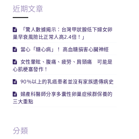
近期文章
「驚人數據揭示：台灣甲狀腺低下婦女卵
巢早衰風險比正常人高2.4倍！」
當心「糖心病」！ 高血糖損害心臟神經
女性暈眩、腹痛、疲勞、肩頸痛 可能是
心肌梗塞發作！
90％以上的乳癌患者並沒有家族遺傳病史
婦產科醫師分享多囊性卵巢症候群保養的
三大重點
分類