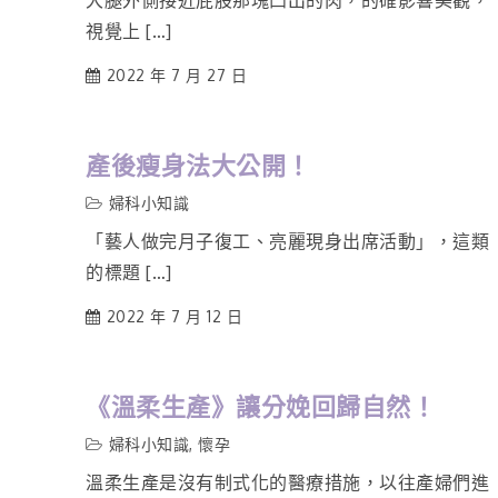
大腿外側接近屁股那塊凸出的肉，的確影響美觀，
視覺上 […]
2022 年 7 月 27 日
產後瘦身法大公開！
婦科小知識
「藝人做完月子復工、亮麗現身出席活動」，這類
的標題 […]
2022 年 7 月 12 日
《溫柔生產》讓分娩回歸自然！
婦科小知識
,
懷孕
溫柔生產是沒有制式化的醫療措施，以往產婦們進