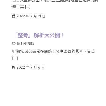
日日久坐辦公室，不少上班族都發現自己肥胖的問
題！其 […]
2022 年 7 月 21 日
「整骨」解析大公開！
婦科小知識
近期Youtuber常在網路上分享整骨的影片，又重
[…]
2022 年 7 月 6 日